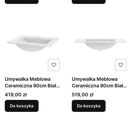
Umywalka Meblowa
Umywalka Meblowa
Ceramiczna 60cm Biały
Ceramiczna 80cm Biały
Połysk Sona
Połysk Arica
Cena
Cena
419,00 zł
519,00 zł
Do koszyka
Do koszyka