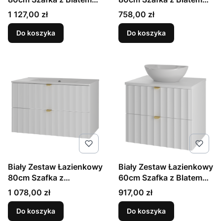
Umywalka Ryflowane
Ryflowane Fronty Arcos
Cena
Cena
1 127,00 zł
758,00 zł
Fronty Arcos
Do koszyka
Do koszyka
Biały Zestaw Łazienkowy
Biały Zestaw Łazienkowy
80cm Szafka z
60cm Szafka z Blatem
Umywalką Ryflowane
Umywalka Ryflowane
Cena
Cena
1 078,00 zł
917,00 zł
Fronty Arcos
Fronty Arcos
Do koszyka
Do koszyka