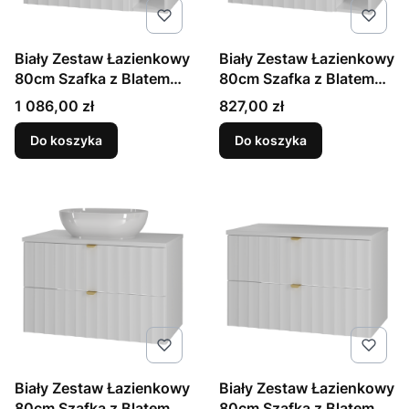
Biały Zestaw Łazienkowy
Biały Zestaw Łazienkowy
80cm Szafka z Blatem
80cm Szafka z Blatem
Regał Umywalka
Regał Ryflowane Fronty
Cena
Cena
1 086,00 zł
827,00 zł
Ryflowane Fronty Arcos
Arcos
Do koszyka
Do koszyka
Biały Zestaw Łazienkowy
Biały Zestaw Łazienkowy
80cm Szafka z Blatem
80cm Szafka z Blatem