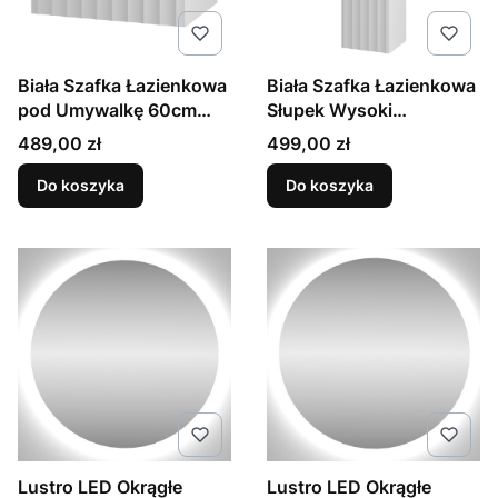
Biała Szafka Łazienkowa
Biała Szafka Łazienkowa
pod Umywalkę 60cm
Słupek Wysoki
Ryflowane Fronty Arcos
Ryflowane Fronty Arcos
Cena
Cena
489,00 zł
499,00 zł
Do koszyka
Do koszyka
Lustro LED Okrągłe
Lustro LED Okrągłe