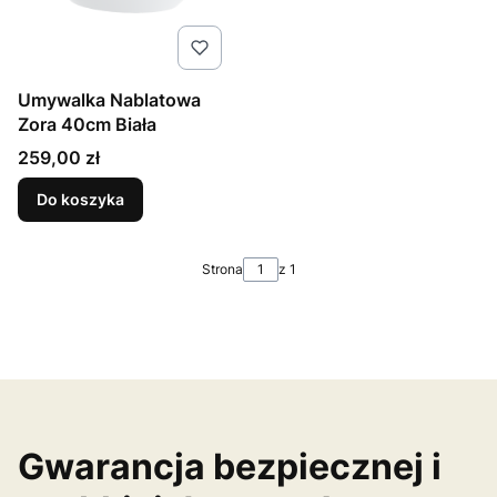
Umywalka Nablatowa
Zora 40cm Biała
Cena
259,00 zł
Do koszyka
Strona
z 1
Gwarancja bezpiecznej i