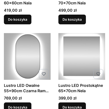
60x60cm Nala
70x70cm Nala
Cena
Cena
419,00 zł
499,00 zł
Do koszyka
Do koszyka
Lustro LED Owalne
Lustro LED Prostokątne
55x90cm Czarna Rama
65x70cm Nela
Kiara
Cena
Cena
769,00 zł
399,00 zł
Do koszyka
Do koszyka