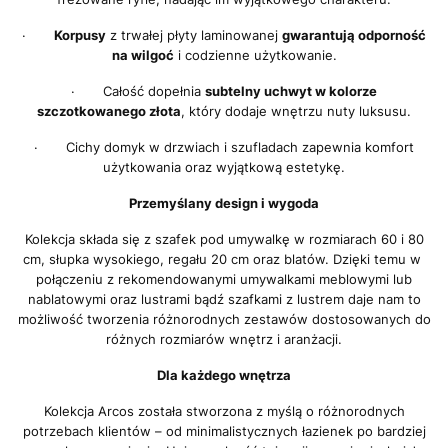
·
Korpusy
z trwałej płyty laminowanej
gwarantują odporność
na wilgoć
i codzienne użytkowanie.
· Całość dopełnia
subtelny uchwyt w kolorze
szczotkowanego złota
, który dodaje wnętrzu nuty luksusu.
· Cichy domyk w drzwiach i szufladach zapewnia komfort
użytkowania oraz wyjątkową estetykę.
Przemyślany design i wygoda
Kolekcja składa się z szafek pod umywalkę w rozmiarach 60 i 80
cm, słupka wysokiego, regału 20 cm oraz blatów. Dzięki temu w
połączeniu z rekomendowanymi umywalkami meblowymi lub
nablatowymi oraz lustrami bądź szafkami z lustrem daje nam to
możliwość tworzenia różnorodnych zestawów dostosowanych do
różnych rozmiarów wnętrz i aranżacji.
Dla każdego wnętrza
Kolekcja Arcos została stworzona z myślą o różnorodnych
potrzebach klientów – od minimalistycznych łazienek po bardziej