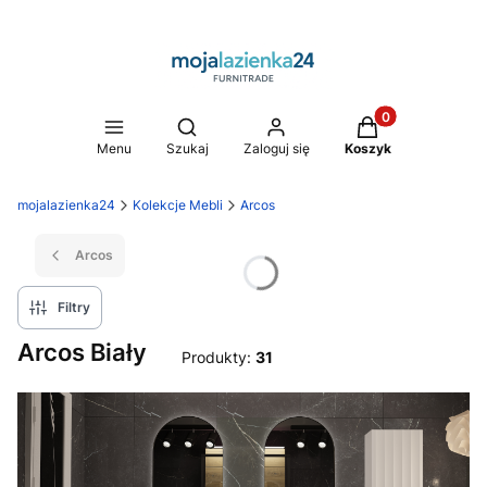
Produkty w koszy
Otwórz wyszukiwarkę
Menu
Szukaj
Zaloguj się
Koszyk
mojalazienka24
Kolekcje Mebli
Arcos
Arcos
Filtry
Arcos Biały
Produkty:
31