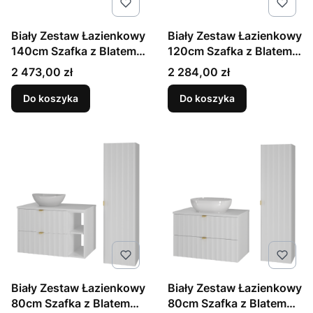
Biały Zestaw Łazienkowy
Biały Zestaw Łazienkowy
140cm Szafka z Blatem
120cm Szafka z Blatem
Regał Umywalka Słupek
Umywalka Słupek
Cena
Cena
2 473,00 zł
2 284,00 zł
Ryflowane Fronty Arcos
Ryflowane Fronty Arcos
Do koszyka
Do koszyka
Biały Zestaw Łazienkowy
Biały Zestaw Łazienkowy
80cm Szafka z Blatem
80cm Szafka z Blatem