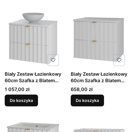
Biały Zestaw Łazienkowy
Biały Zestaw Łazienkowy
60cm Szafka z Blatem
60cm Szafka z Blatem
Umywalka Ryflowane
Ryflowane Fronty Arcos
Cena
Cena
1 057,00 zł
658,00 zł
Fronty Arcos
Do koszyka
Do koszyka