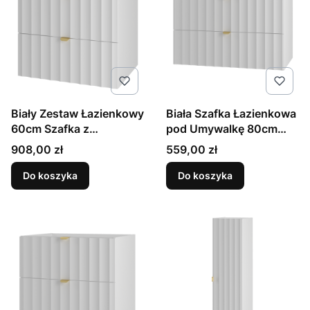
Biały Zestaw Łazienkowy
Biała Szafka Łazienkowa
60cm Szafka z
pod Umywalkę 80cm
Umywalką Ryflowane
Ryflowane Fronty Arcos
Cena
Cena
908,00 zł
559,00 zł
Fronty Arcos
Do koszyka
Do koszyka