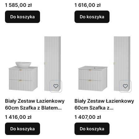
Regał Umywalka Słupek
Umywalka Słupek
Cena
Cena
1 585,00 zł
1 616,00 zł
Ryflowane Fronty Arcos
Ryflowane Fronty Arcos
Do koszyka
Do koszyka
Biały Zestaw Łazienkowy
Biały Zestaw Łazienkowy
60cm Szafka z Blatem
60cm Szafka z
Umywalka Słupek
Umywalką Słupek
Cena
Cena
1 416,00 zł
1 407,00 zł
Ryflowane Fronty Arcos
Ryflowane Fronty Arcos
Do koszyka
Do koszyka