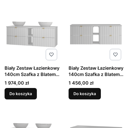
Biały Zestaw Łazienkowy
Biały Zestaw Łazienkowy
140cm Szafka z Blatem
140cm Szafka z Blatem
Regał Umywalka
Regał Ryflowane Fronty
Cena
Cena
1 974,00 zł
1 456,00 zł
Ryflowane Fronty Arcos
Arcos
Do koszyka
Do koszyka