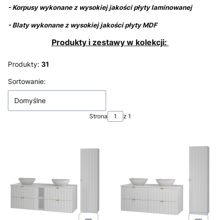
- Korpusy wykonane z wysokiej jakości płyty laminowanej
- Blaty wykonane z wysokiej jakości płyty MDF
Produkty i zestawy w kolekcji:
Produkty:
31
Lista produktów
Sortowanie:
Domyślne
Strona
z 1