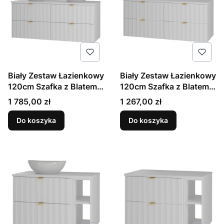
Biały Zestaw Łazienkowy
Biały Zestaw Łazienkowy
120cm Szafka z Blatem
120cm Szafka z Blatem
Umywalka Ryflowane
Ryflowane Fronty Arcos
Cena
Cena
1 785,00 zł
1 267,00 zł
Fronty Arcos
Do koszyka
Do koszyka