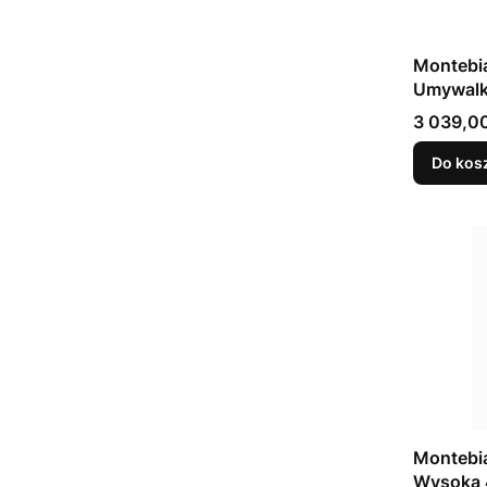
Montebi
Umywalk
Szuflady
Cena
3 039,00
Do kos
Montebi
Wysoka 