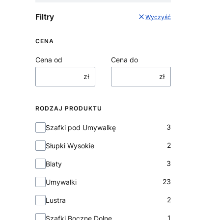
Filtry
Wyczyść
CENA
Cena od
Cena do
zł
zł
RODZAJ PRODUKTU
Rodzaj Produktu
3
Szafki pod Umywalkę
2
Słupki Wysokie
3
Blaty
23
Umywalki
2
Lustra
1
Szafki Boczne Dolne