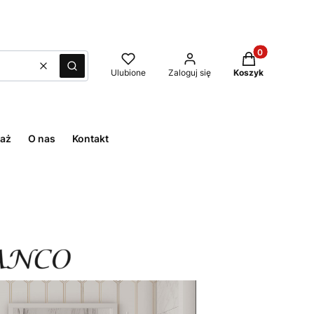
Produkty w kos
Wyczyść
Szukaj
Ulubione
Zaloguj się
Koszyk
aż
O nas
Kontakt