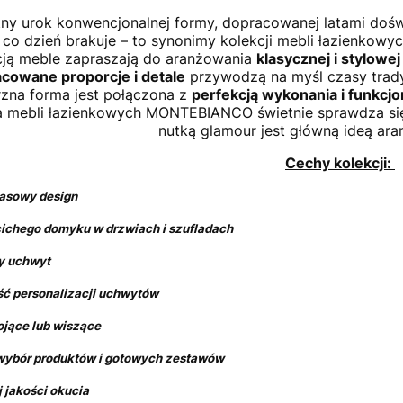
ny urok konwencjonalnej formy, dopracowanej latami doś
co dzień brakuje – to synonimy kolekcji mebli łazienkowy
cją meble zapraszają do aranżowania
klasycznej i stylowej 
cowane proporcje i detale
przywodzą na myśl czasy tradyc
zna forma jest połączona z
perfekcją wykonania i funkcjo
a mebli łazienkowych MONTEBIANCO świetnie sprawdza się 
nutką glamour jest główną ideą aran
Cechy kolekcji:
adczasowy design
cichego domyku w drzwiach i szufladach
y uchwyt
ść personalizacji uchwytów
ojące lub wiszące
 wybór produktów i gotowych zestawów
 jakości okucia