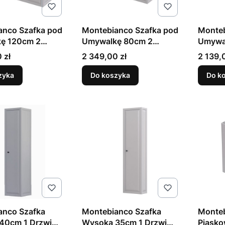
anco Szafka pod
Montebianco Szafka pod
Monteb
ę 120cm 2
Umywalkę 80cm 2
Umywa
 Piaskowy Mat
Szuflady Piaskowy Mat
Szufla
Cena
Cena
 zł
2 349,00 zł
2 139,
zyka
Do koszyka
Do k
anco Szafka
Montebianco Szafka
Monte
40cm 1 Drzwi
Wysoka 35cm 1 Drzwi
Piasko