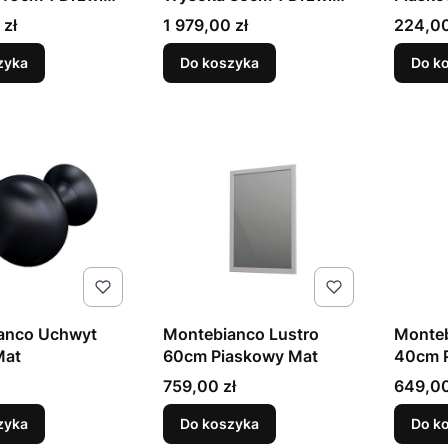
y Mat
Piaskowy Mat
Cena
Cena
 zł
1 979,00 zł
224,00
zyka
Do koszyka
Do k
anco Uchwyt
Montebianco Lustro
Monteb
Mat
60cm Piaskowy Mat
40cm 
Cena
Cena
759,00 zł
649,00
zyka
Do koszyka
Do k