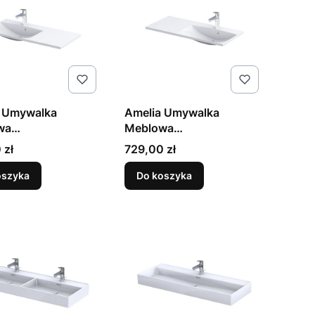
 Umywalka
Amelia Umywalka
wa
Meblowa
omeratowa Lewa
Konglomeratowa Prawa
Cena
 zł
729,00 zł
Biała
100cm Biała
oszyka
Do koszyka