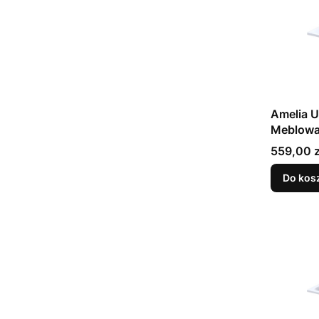
Amelia 
Meblow
Konglom
Cena
559,00 z
Biała
Do kos