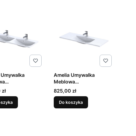
 Umywalka
Amelia Umywalka
wa
Meblowa
omeratowa 120cm
Konglomeratowa 120cm
Cena
 zł
825,00 zł
na Biała
Pojedyncza Biała
oszyka
Do koszyka