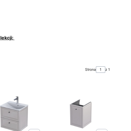
lekcji:
Strona
z 1