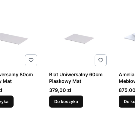
wersalny 80cm
Blat Uniwersalny 60cm
Amelia
y Mat
Piaskowy Mat
Meblo
Kongl
Cena
Cena
ł
379,00 zł
875,00
Podwój
zyka
Do koszyka
Do k