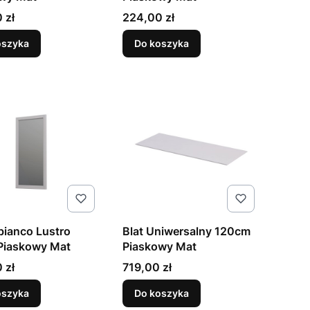
Cena
 zł
224,00 zł
oszyka
Do koszyka
ianco Lustro
Blat Uniwersalny 120cm
Piaskowy Mat
Piaskowy Mat
Cena
 zł
719,00 zł
oszyka
Do koszyka