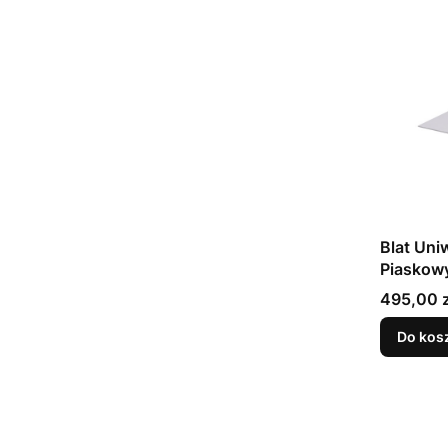
Blat Uni
Piaskow
Cena
495,00 z
Do kos