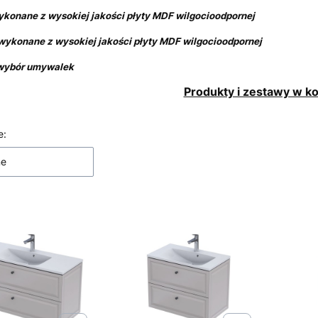
ykonane z wysokiej jakości płyty MDF wilgocioodpornej
 wykonane
z wysokiej jakości płyty MDF wilgocioodpornej
 wybór umywalek
Produkty i zestawy w ko
 produktów
e:
ne