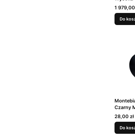
Piaskow
Cena
1 979,00
Do kos
Montebi
Czarny 
Cena
28,00 zł
Do kos