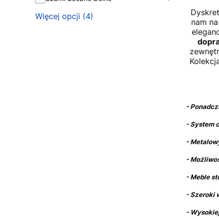
Dyskret
Więcej opcji (4)
nam na 
elegan
dopra
zewnętr
Kolekcj
- Pon
- System 
- Metalow
- Możliwo
- Meble st
- Szeroki
- Wysokiej