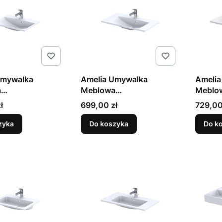
Umywalka
Amelia Umywalka
Amelia
a
Meblowa
Meblo
eratowa 60cm
Konglomeratowa 80cm
Kongl
Cena
Cena
ł
699,00 zł
729,00
Biała
100cm 
zyka
Do koszyka
Do k