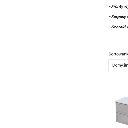
- Fronty w
- Korpusy
- Szeroki
Lista
Sortowani
Domyśl