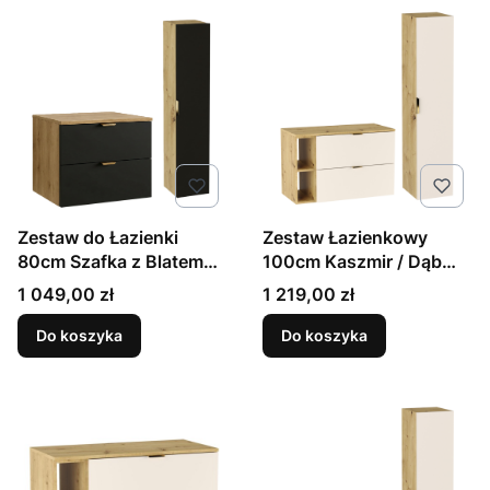
Zestaw do Łazienki
Zestaw Łazienkowy
80cm Szafka z Blatem
100cm Kaszmir / Dąb
Słupek Dąb Artisan /
Orzech Szafka z Blatem i
Cena
Cena
1 049,00 zł
1 219,00 zł
Czarny Orio
Regałem + Słupek Orio
Do koszyka
Do koszyka