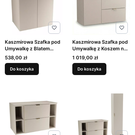
Kaszmirowa Szafka pod
Kaszmirowa Szafka pod
Umywalkę z Blatem
Umywalkę z Koszem na
60cm 2 Drzwi Orio
Pranie 100cm Orio
Cena
Cena
538,00 zł
1 019,00 zł
Do koszyka
Do koszyka