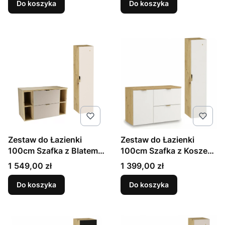
Do koszyka
Do koszyka
Zestaw do Łazienki
Zestaw do Łazienki
100cm Szafka z Blatem
100cm Szafka z Koszem
Regały Słupek Dąb
na Pranie Słupek Biały /
Cena
Cena
1 549,00 zł
1 399,00 zł
Artisan / Kaszmir Orio
Dąb Artisan Orio
Do koszyka
Do koszyka