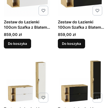
Zestaw do Łazienki
Zestaw do Łazienki
100cm Szafka z Blatem i
100cm Szafka z Blatem i
Regałem Dąb Artisan /
Regałem Dąb Artisan /
Cena
Cena
859,00 zł
859,00 zł
Biały Orio
Czarny Orio
Do koszyka
Do koszyka