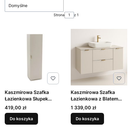
Domyślne
Strona
z 1
Kaszmirowa Szafka
Kaszmirowa Szafka
Łazienkowa Słupek
Łazienkowa z Blatem
Wysoki 1 Drzwi Orio
120cm 2 Szuflady 2
Cena
Cena
419,00 zł
1 339,00 zł
Drzwi Orio
Do koszyka
Do koszyka