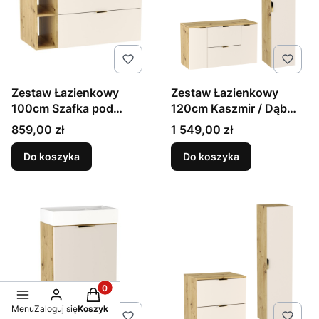
Zestaw Łazienkowy
Zestaw Łazienkowy
100cm Szafka pod
120cm Kaszmir / Dąb
Umywalkę z Blatem i
Orzech Szafka z Blatem
Cena
Cena
859,00 zł
1 549,00 zł
Regałem Kaszmir /
+ Słupek Orio
Orzech
Do koszyka
Do koszyka
Produkty w koszyku: 0. Zobacz szczegóły
Menu
Zaloguj się
Koszyk