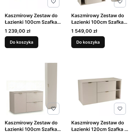
Kaszmirowy Zestaw do
Kaszmirowy Zestaw do
Łazienki 100cm Szafka z
Łazienki 100cm Szafka z
Blatem i Regałami Orio
Blatem Regały Słupek
Cena
Cena
1 239,00 zł
1 549,00 zł
Orio
Do koszyka
Do koszyka
Kaszmirowy Zestaw do
Kaszmirowy Zestaw do
Łazienki 100cm Szafka z
Łazienki 120cm Szafka z