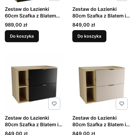
Zestaw do Łazienki
Zestaw do Łazienki
60cm Szafka z Blatem
80cm Szafka z Blatem i
Słupek Dąb Artisan /
Regałem Dąb Artisan /
Cena
Cena
989,00 zł
849,00 zł
Czarny Orio
Biały Orio
Do koszyka
Do koszyka
Zestaw do Łazienki
Zestaw do Łazienki
80cm Szafka z Blatem i
80cm Szafka z Blatem i
Regałem Dąb Artisan /
Regałem Dąb Artisan /
Cena
Cena
849,00 zł
849,00 zł