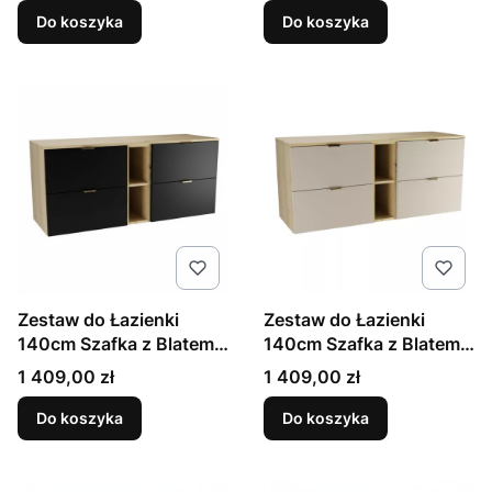
Orio
Do koszyka
Do koszyka
Zestaw do Łazienki
Zestaw do Łazienki
140cm Szafka z Blatem i
140cm Szafka z Blatem i
Regałem Dąb Artisan /
Regałem Dąb Artisan /
Cena
Cena
1 409,00 zł
1 409,00 zł
Czarny Orio
Kaszmir Orio
Do koszyka
Do koszyka