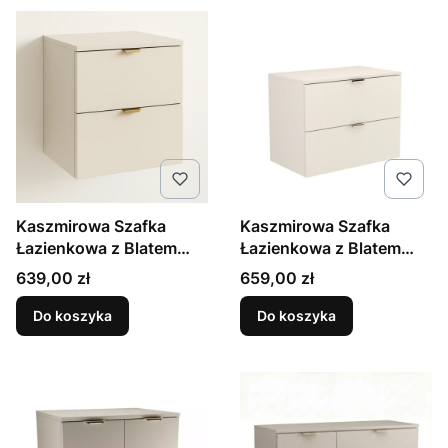
Kaszmirowa Szafka
Kaszmirowa Szafka
Łazienkowa z Blatem
Łazienkowa z Blatem
60cm 2 Szuflady Orio
80cm 2 Szuflady Orio
Cena
Cena
639,00 zł
659,00 zł
Do koszyka
Do koszyka