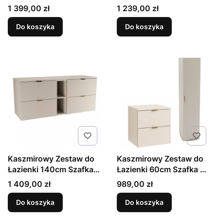
Koszem na Pranie Słupek
Blatem Szafka z Koszem
Cena
Cena
1 399,00 zł
1 239,00 zł
Orio
Regał Orio
Do koszyka
Do koszyka
Kaszmirowy Zestaw do
Kaszmirowy Zestaw do
Łazienki 140cm Szafka z
Łazienki 60cm Szafka z
Blatem i Regałem Orio
Blatem Słupek Orio
Cena
Cena
1 409,00 zł
989,00 zł
Do koszyka
Do koszyka