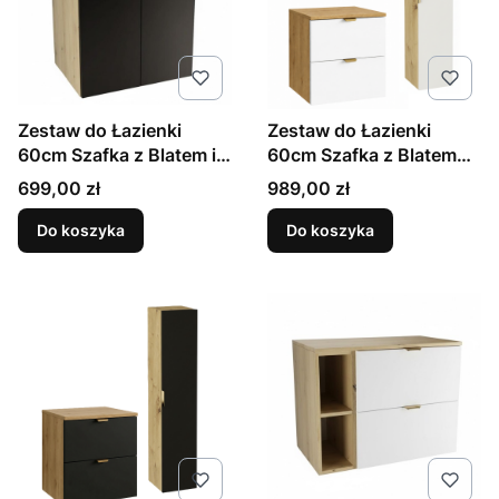
Zestaw do Łazienki
Zestaw do Łazienki
60cm Szafka z Blatem i
60cm Szafka z Blatem
Umywalką 2 Drzwi Dąb
Słupek Dąb Artisan /
Cena
Cena
699,00 zł
989,00 zł
Artisan / Czarny Orio
Biały Orio
Do koszyka
Do koszyka