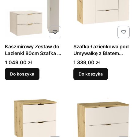
Kaszmirowy Zestaw do
Szafka Łazienkowa pod
Łazienki 80cm Szafka z
Umywalkę z Blatem
Blatem Słupek Orio
120cm Kaszmir / Orzech
Cena
Cena
1 049,00 zł
1 339,00 zł
Do koszyka
Do koszyka