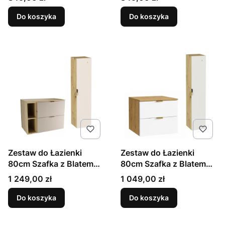
Czarny Orio
Kaszmir Orio
Do koszyka
Do koszyka
Zestaw do Łazienki
Zestaw do Łazienki
80cm Szafka z Blatem
80cm Szafka z Blatem
Regał Słupek Dąb
Słupek Dąb Artisan /
Cena
Cena
1 249,00 zł
1 049,00 zł
Artisan / Kaszmir Orio
Biały Orio
Do koszyka
Do koszyka