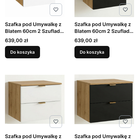
Szafka pod Umywalkę z
Szafka pod Umywalkę z
Blatem 60cm 2 Szuflady
Blatem 60cm 2 Szuflady
Dąb Artisan / Biały Orio
Dąb Artisan / Czarny
Cena
Cena
639,00 zł
639,00 zł
Orio
Do koszyka
Do koszyka
Szafka pod Umywalkę z
Szafka pod Umywalkę z