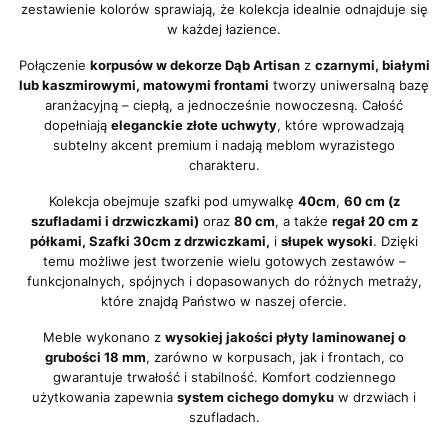
zestawienie kolorów sprawiają, że kolekcja idealnie odnajduje się
w każdej łazience.
Połączenie
korpusów w dekorze Dąb Artisan
z
czarnymi, białymi
lub kaszmirowymi, matowymi frontami
tworzy uniwersalną bazę
aranżacyjną – ciepłą, a jednocześnie nowoczesną. Całość
dopełniają
eleganckie złote uchwyty
, które wprowadzają
subtelny akcent premium i nadają meblom wyrazistego
charakteru.
Kolekcja obejmuje szafki pod umywalkę
40cm
,
60 cm (z
szufladami i drzwiczkami)
oraz
80 cm
, a także
regał 20 cm z
półkami, Szafki 30cm z drzwiczkami,
i
słupek wysoki
. Dzięki
temu możliwe jest tworzenie wielu gotowych zestawów –
funkcjonalnych, spójnych i dopasowanych do różnych metraży,
które znajdą Państwo w naszej ofercie.
Meble wykonano z
wysokiej jakości płyty laminowanej o
grubości 18 mm
, zarówno w korpusach, jak i frontach, co
gwarantuje trwałość i stabilność. Komfort codziennego
użytkowania zapewnia
system cichego domyku
w drzwiach i
szufladach.