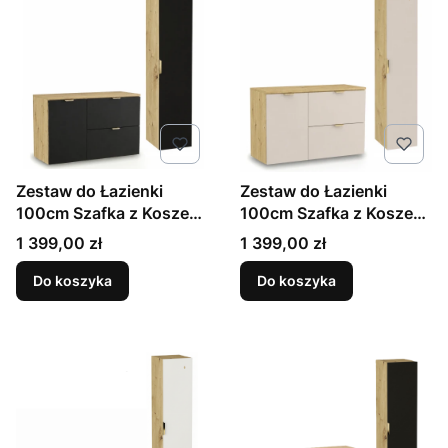
Zestaw do Łazienki
Zestaw do Łazienki
100cm Szafka z Koszem
100cm Szafka z Koszem
na Pranie Słupek Czarny
na Pranie Słupek
Cena
Cena
1 399,00 zł
1 399,00 zł
/ Dąb Artisan Orio
Kaszmir / Dąb Artisan
Orio
Do koszyka
Do koszyka