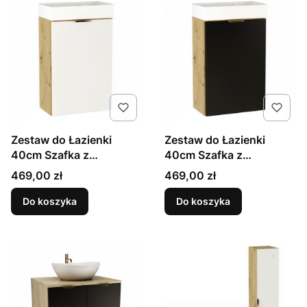
Zestaw do Łazienki
Zestaw do Łazienki
40cm Szafka z
40cm Szafka z
Umywalką 1 Drzwi Dąb
Umywalką 1 Drzwi Dąb
Cena
Cena
469,00 zł
469,00 zł
Artisan / Biały Orio
Artisan / Czarny Orio
Do koszyka
Do koszyka