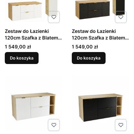
Zestaw do Łazienki
Zestaw do Łazienki
120cm Szafka z Blatem
120cm Szafka z Blatem
Słupek Dąb Artisan /
Słupek Dąb Artisan /
Cena
Cena
1 549,00 zł
1 549,00 zł
Biały Orio
Czarny Orio
Do koszyka
Do koszyka