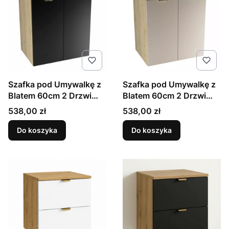
Szafka pod Umywalkę z
Szafka pod Umywalkę z
Blatem 60cm 2 Drzwi
Blatem 60cm 2 Drzwi
Dąb Artisan / Czarny
Dąb Artisan / Kaszmir
Cena
Cena
538,00 zł
538,00 zł
Orio
Orio
Do koszyka
Do koszyka