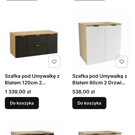
Szafka pod Umywalkę z
Szafka pod Umywalkę z
Blatem 120cm 2
Blatem 60cm 2 Drzwi
Szuflady 2 Drzwi Dąb
Dąb Artisan / Biały Orio
Cena
Cena
1 339,00 zł
538,00 zł
Artisan / Czarny Orio
Do koszyka
Do koszyka