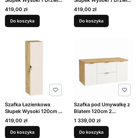
Słupek Wysoki 1 Drzwi
Słupek Wysoki 1 Drzwi
Dąb Artisan / Biały Orio
Dąb Artisan / Czarny
Cena
Cena
419,00 zł
419,00 zł
Orio
Do koszyka
Do koszyka
Szafka Łazienkowa
Szafka pod Umywalkę z
Słupek Wysoki 120cm 1
Blatem 120cm 2
Drzwi Kaszmir / Orzech
Szuflady 2 Drzwi Dąb
Cena
Cena
419,00 zł
1 339,00 zł
Artisan / Biały Orio
Do koszyka
Do koszyka