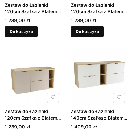
Zestaw do Łazienki
Zestaw do Łazienki
120cm Szafka z Blatem
120cm Szafka z Blatem
Szafka z Koszem Regał
Szafka z Koszem Regał
Cena
Cena
1 239,00 zł
1 239,00 zł
Dąb Artisan / Biały Orio
Dąb Artisan / Czarny
Orio
Do koszyka
Do koszyka
Zestaw do Łazienki
Zestaw do Łazienki
120cm Szafka z Blatem
140cm Szafka z Blatem i
Szafka z Koszem Regał
Regałem Dąb Artisan /
Cena
Cena
1 239,00 zł
1 409,00 zł
Dąb Artisan / Kaszmir
Biały Orio