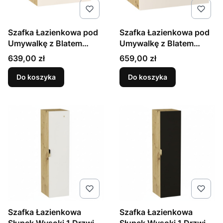
Szafka Łazienkowa pod
Szafka Łazienkowa pod
Umywalkę z Blatem
Umywalkę z Blatem
60cm Kaszmir / Orzech
80cm Kaszmir / Orzech
Cena
Cena
639,00 zł
659,00 zł
Do koszyka
Do koszyka
Szafka Łazienkowa
Szafka Łazienkowa