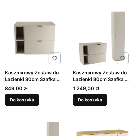
Kaszmirowy Zestaw do
Kaszmirowy Zestaw do
Łazienki 80cm Szafka z
Łazienki 80cm Szafka z
Blatem i Regałem Orio
Blatem Regał Słupek Orio
Cena
Cena
849,00 zł
1 249,00 zł
Do koszyka
Do koszyka