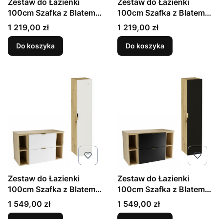
Zestaw do Łazienki
Zestaw do Łazienki
100cm Szafka z Blatem
100cm Szafka z Blatem
Regał Słupek Dąb
Regał Słupek Dąb
Cena
Cena
1 219,00 zł
1 219,00 zł
Artisan / Biały Orio
Artisan / Czarny Orio
Do koszyka
Do koszyka
Zestaw do Łazienki
Zestaw do Łazienki
100cm Szafka z Blatem
100cm Szafka z Blatem
Regały Słupek Dąb
Regały Słupek Dąb
Cena
Cena
1 549,00 zł
1 549,00 zł
Artisan / Biały Orio
Artisan / Czarny Orio