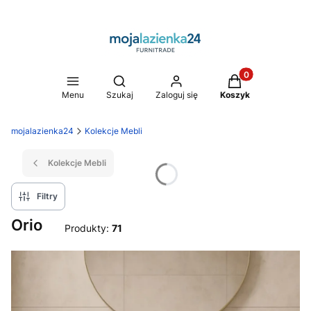
Produkty w koszy
Otwórz wyszukiwarkę
Menu
Szukaj
Zaloguj się
Koszyk
mojalazienka24
Kolekcje Mebli
Kolekcje Mebli
Filtry
Orio
Produkty:
71