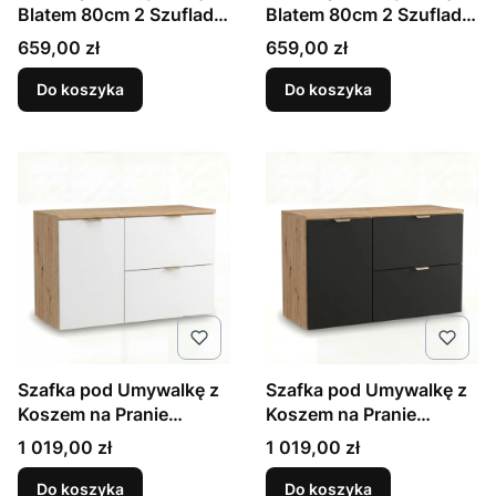
Blatem 80cm 2 Szuflady
Blatem 80cm 2 Szuflady
Dąb Artisan / Biały Orio
Dąb Artisan / Czarny
Cena
Cena
659,00 zł
659,00 zł
Orio
Do koszyka
Do koszyka
Szafka pod Umywalkę z
Szafka pod Umywalkę z
Koszem na Pranie
Koszem na Pranie
100cm Biały / Dąb
100cm Czarny / Dąb
Cena
Cena
1 019,00 zł
1 019,00 zł
Artisan Orio
Artisan Orio
Do koszyka
Do koszyka