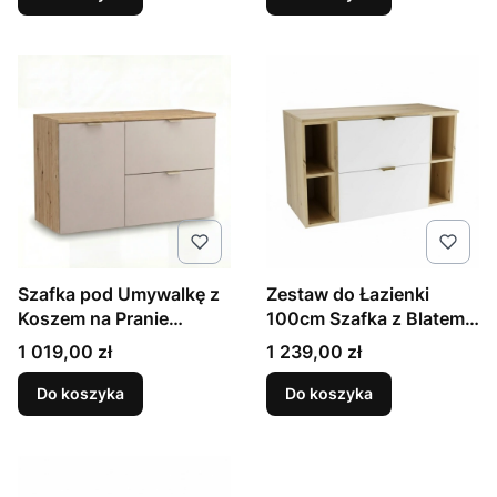
Szafka pod Umywalkę z
Zestaw do Łazienki
Koszem na Pranie
100cm Szafka z Blatem i
100cm Kaszmir / Dąb
Regałami Dąb Artisan /
Cena
Cena
1 019,00 zł
1 239,00 zł
Artisan Orio
Biały Orio
Do koszyka
Do koszyka