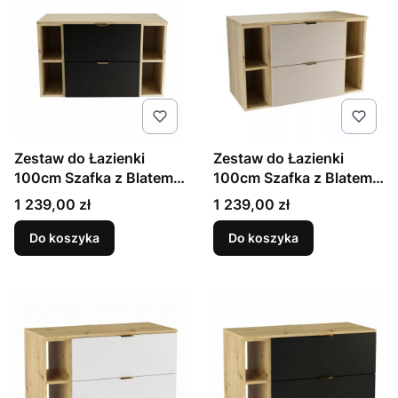
Zestaw do Łazienki
Zestaw do Łazienki
100cm Szafka z Blatem i
100cm Szafka z Blatem i
Regałami Dąb Artisan /
Regałami Dąb Artisan /
Cena
Cena
1 239,00 zł
1 239,00 zł
Czarny Orio
Kaszmir Orio
Do koszyka
Do koszyka