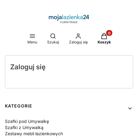
Produkty w koszy
Otwórz wyszukiwarkę
Menu
Szukaj
Zaloguj się
Koszyk
Zaloguj się
Linki w stopce
KATEGORIE
Szafki pod Umywalkę
Szafki z Umywalką
Zestawy mebli łazienkowych