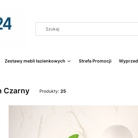
Zestawy mebli łazienkowych
Strefa Promocji
Wyprzed
n Czarny
Produkty:
25