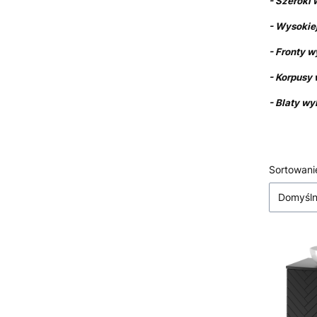
- Szeroki
- Wysokiej
- Fronty w
- Korpusy
- Blaty wy
Lista
Sortowani
Domyśl