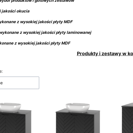
 wybór produktów i gotowych zestawów
 jakości okucia
ykonane z wysokiej jakości płyty MDF
 wykonane z wysokiej jakości płyty laminowanej
konane z wysokiej jakości płyty MDF
Produkty i zestawy w ko
 produktów
e:
ne