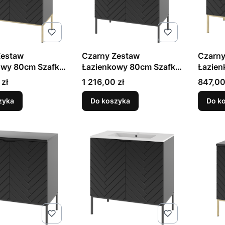
Zestaw
Czarny Zestaw
Czarny
owy 80cm Szafka
Łazienkowy 80cm Szafka
Łazien
 Umywalka Złoty
z Blatem Umywalka
z Blate
Cena
Cena
 zł
1 216,00 zł
847,00
spen
Czarny Stelaż Aspen
Aspen
zyka
Do koszyka
Do k