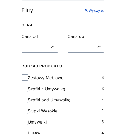
Filtry
Wyczyść
CENA
Cena od
Cena do
zł
zł
RODZAJ PRODUKTU
Rodzaj Produktu
8
Zestawy Meblowe
3
Szafki z Umywalką
4
Szafki pod Umywalkę
1
Słupki Wysokie
5
Umywalki
4
Lustra