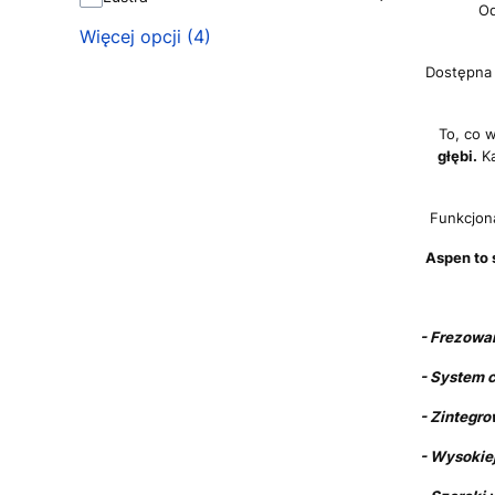
Od
Więcej opcji (4)
Dostępna 
To, co 
głębi.
Ka
Funkcjona
Aspen to 
- Frez
- System 
- Zintegr
- Wysokiej