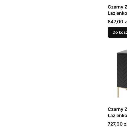
Czarny 
Łazienk
z Blatem
Cena
847,00 z
Aspen
Do kos
Czarny 
Łazienk
z Blatem
Cena
727,00 z