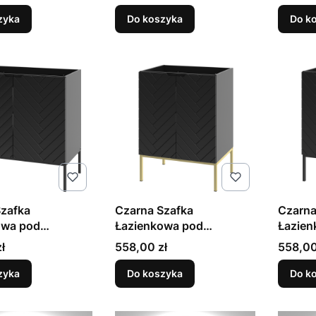
Aspen
Stelaż
zyka
Do koszyka
Do k
Szafka
Czarna Szafka
Czarna
owa pod
Łazienkowa pod
Łazien
ę 80cm Czarny
Umywalkę 60cm Złoty
Umywa
Cena
Cena
ł
558,00 zł
558,00
spen
Stelaż Aspen
Stelaż
zyka
Do koszyka
Do k