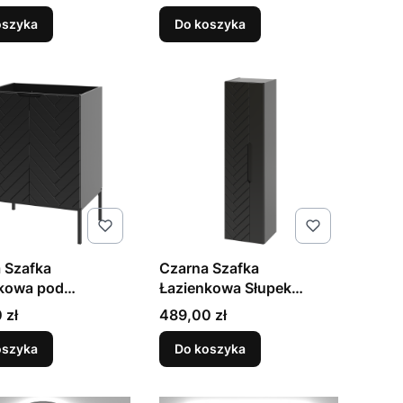
 Aspen
Stelaż Aspen
oszyka
Do koszyka
 Szafka
Czarna Szafka
kowa pod
Łazienkowa Słupek
lkę 60cm Czarny
Wysoki Aspen
Cena
 zł
489,00 zł
 Aspen
oszyka
Do koszyka