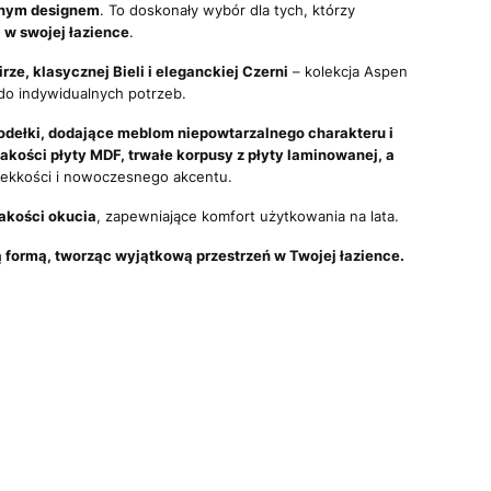
snym designem
. To doskonały wybór dla tych, którzy
 w swojej łazience
.
ze, klasycznej Bieli i eleganckiej Czerni
– kolekcja Aspen
do indywidualnych potrzeb.
odełki, dodające meblom niepowtarzalnego charakteru i
jakości płyty MDF, trwałe korpusy z płyty laminowanej, a
i lekkości i nowoczesnego akcentu.
akości okucia
, zapewniające komfort użytkowania na lata.
ą formą, tworząc wyjątkową przestrzeń w Twojej łazience.