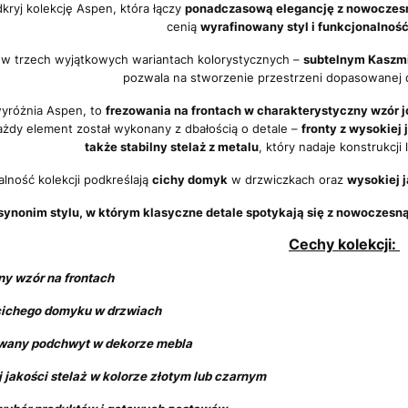
kryj kolekcję Aspen, która łączy
ponadczasową elegancję z nowocze
cenią
wyrafinowany styl i funkcjonalność
w trzech wyjątkowych wariantach kolorystycznych –
subtelnym Kaszmir
pozwala na stworzenie przestrzeni dopasowanej 
wyróżnia Aspen, to
frezowania na frontach w charakterystyczny wzór j
żdy element został wykonany z dbałością o detale –
fronty z wysokiej 
także stabilny stelaż z metalu
, który nadaje konstrukcj
lność kolekcji podkreślają
cichy
domyk
w drzwiczkach oraz
wysokiej j
synonim stylu, w którym klasyczne detale spotykają się z nowoczesn
Cechy kolekcji:
owany wzór na frontach
cichego domyku w drzwiach
owany podchwyt w dekorze mebla
 jakości stelaż w kolorze złotym lub czarnym