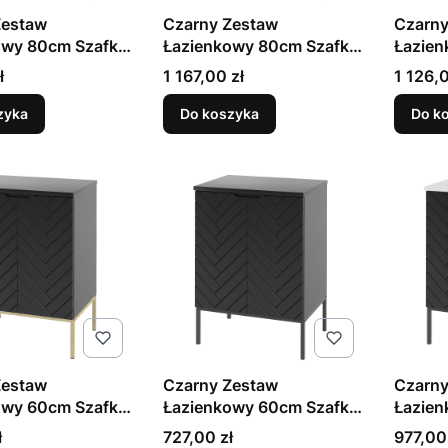
Zestaw
Czarny Zestaw
Czarny
owy 80cm Szafka
Łazienkowy 80cm Szafka
Łazien
 Czarny Stelaż
z Umywalką Czarny
z Blat
Cena
Cena
ł
1 167,00 zł
1 126,0
Stelaż Aspen
Stelaż
zyka
Do koszyka
Do k
Zestaw
Czarny Zestaw
Czarny
owy 60cm Szafka
Łazienkowy 60cm Szafka
Łazien
 Złoty Stelaż
z Blatem Czarny Stelaż
z Umyw
Cena
Cena
ł
727,00 zł
977,00