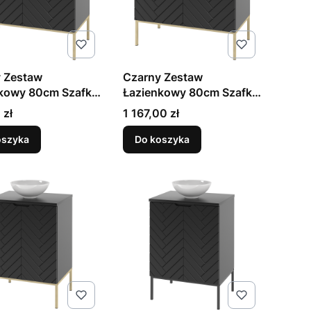
 Zestaw
Czarny Zestaw
kowy 80cm Szafka
Łazienkowy 80cm Szafka
m Złoty Stelaż
z Umywalką Złoty Stelaż
Cena
 zł
1 167,00 zł
Aspen
oszyka
Do koszyka