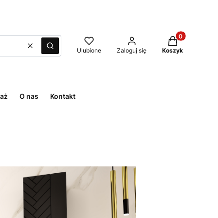
Produkty w kos
Wyczyść
Szukaj
Ulubione
Zaloguj się
Koszyk
aż
O nas
Kontakt