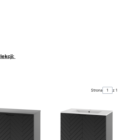
lekcji:
Strona
z 1