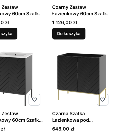
 Zestaw
Czarny Zestaw
kowy 60cm Szafka
Łazienkowy 60cm Szafka
em Umywalka Złoty
z Blatem Umywalka
Cena
0 zł
1 126,00 zł
 Aspen
Czarny Stelaż Aspen
oszyka
Do koszyka
 Zestaw
Czarna Szafka
kowy 60cm Szafka
Łazienkowa pod
alką Czarny
Umywalkę 80cm Złoty
Cena
 zł
648,00 zł