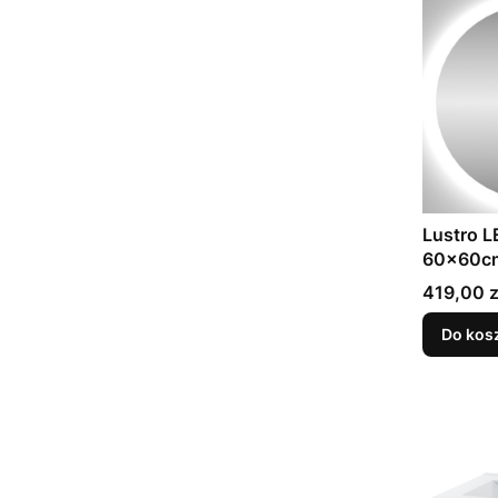
Lustro L
60x60cm
Cena
419,00 z
Do kos