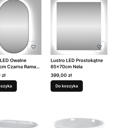
 LED Owalne
Lustro LED Prostokątne
cm Czarna Rama
65x70cm Nela
Cena
 zł
399,00 zł
oszyka
Do koszyka