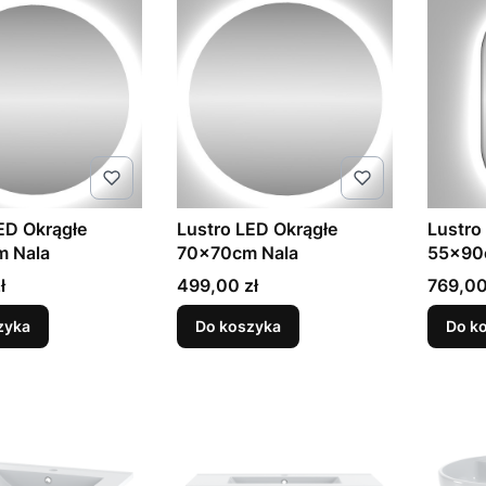
ED Okrągłe
Lustro LED Okrągłe
Lustro
 Nala
70x70cm Nala
55x90
Kiara
Cena
Cena
ł
499,00 zł
769,00
zyka
Do koszyka
Do k