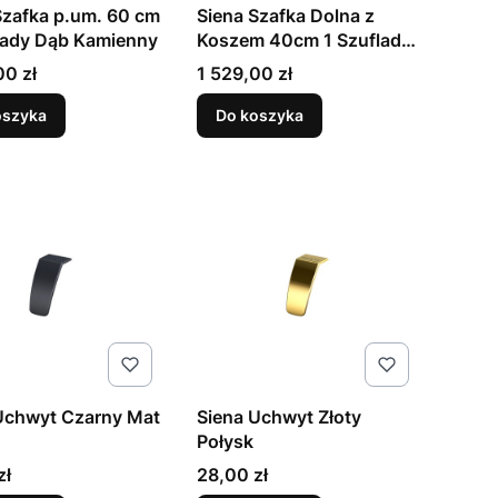
Szafka p.um. 60 cm
Siena Szafka Dolna z
lady Dąb Kamienny
Koszem 40cm 1 Szuflada
Dąb Kamienny
Cena
00 zł
1 529,00 zł
oszyka
Do koszyka
Uchwyt Czarny Mat
Siena Uchwyt Złoty
Połysk
Cena
zł
28,00 zł