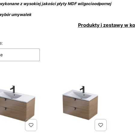
 wykonane
z wysokiej jakości płyty MDF wilgocioodpornej
 wybór umywalek
Produkty i zestawy w ko
 produktów
e:
ne