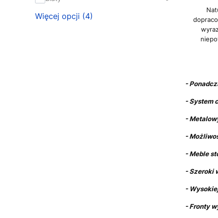
Nat
Więcej opcji (4)
doprac
wyraz
niepo
- Pon
- System 
- Metalow
- Możliwo
- Meble st
- Szeroki
- Wysokiej
- Fronty w