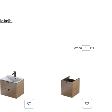
lekcji:
Strona
z 1