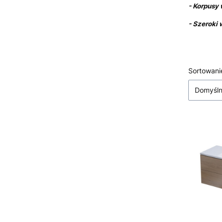
- Korpusy
- Szeroki
Lista
Sortowani
Domyśl