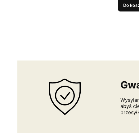
Do kos
Gwa
Wysyłam
abyś ci
przesył