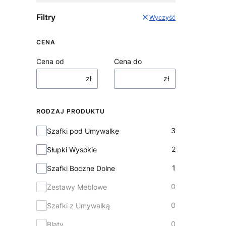
Filtry
Wyczyść
CENA
Cena od
Cena do
zł
zł
RODZAJ PRODUKTU
Rodzaj Produktu
3
Szafki pod Umywalkę
2
Słupki Wysokie
1
Szafki Boczne Dolne
0
Zestawy Meblowe
0
Szafki z Umywalką
0
Blaty