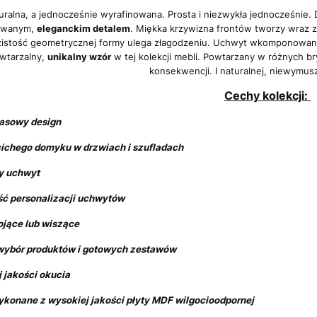
uralna, a jednocześnie wyrafinowana. Prosta i niezwykła jednocześnie.
owanym,
eleganckim detalem
. Miękka krzywizna frontów tworzy wraz 
istość geometrycznej formy ulega złagodzeniu. Uchwyt wkomponowany
wtarzalny,
unikalny wzór
w tej kolekcji mebli. Powtarzany w różnych br
konsekwencji. I naturalnej, niewymus
Cechy kolekcji:
adczasowy design
cichego domyku w drzwiach i szufladach
y uchwyt
ść personalizacji uchwytów
ojące lub wiszące
 wybór produktów i gotowych zestawów
 jakości okucia
ykonane z wysokiej jakości płyty MDF wilgocioodpornej