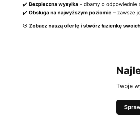
✔️
Bezpieczna wysyłka
– dbamy o odpowiednie z
✔️
Obsługa na najwyższym poziomie
– zawsze j
🎯
Zobacz naszą ofertę i stwórz łazienkę swoic
Najl
Twoje wy
Spraw