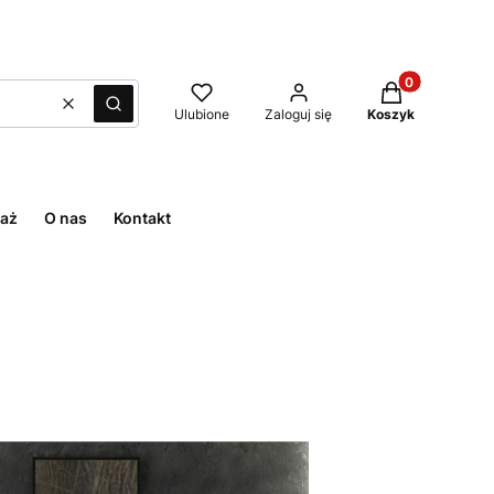
Produkty w kos
Wyczyść
Szukaj
Ulubione
Zaloguj się
Koszyk
aż
O nas
Kontakt