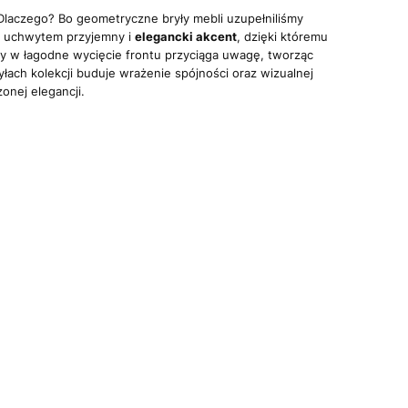
 Dlaczego? Bo geometryczne bryły mebli uzupełniliśmy
z uchwytem przyjemny i
elegancki akcent
, dzięki któremu
 w łagodne wycięcie frontu przyciąga uwagę, tworząc
yłach kolekcji buduje wrażenie spójności oraz wizualnej
zonej elegancji.