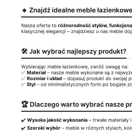
🔹 Znajdź idealne meble łazienkowe 
Nasza oferta to
różnorodność stylów, funkcjonal
klasycznej elegancji – znajdziesz u nas meble do
🛠️ Jak wybrać najlepszy produkt?
Wybierając meble łazienkowe, zwróć uwagę na:
✅
Materiał
– nasze meble wykonane są z najwyżej 
✅
Rozmiar i układ
– dopasuj produkt do swojej p
✅
Styl
– od minimalistycznych form po bogate zdo
🏆 Dlaczego warto wybrać nasze p
✔️
Wysoka jakość wykonania
– trwałe materiały 
✔️
Szeroki wybór
– meble w różnych stylach, kol