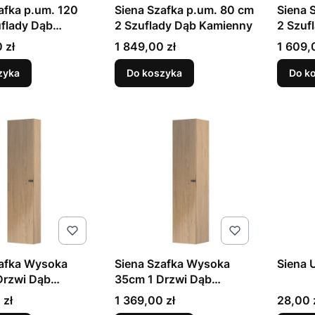
afka p.um. 120
Siena Szafka p.um. 80 cm
Siena 
flady Dąb
2 Szuflady Dąb Kamienny
2 Szuf
y
Cena
Cena
 zł
1 849,00 zł
1 609,
zyka
Do koszyka
Do k
zafka Wysoka
Siena Szafka Wysoka
Siena 
Drzwi Dąb
35cm 1 Drzwi Dąb
y
Kamienny
Cena
Cena
 zł
1 369,00 zł
28,00 