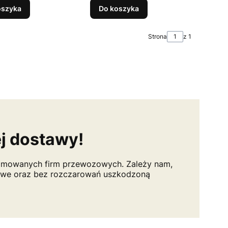
oszyka
Do koszyka
Strona
z 1
ej dostawy!
omowanych firm przewozowych. Zależy nam,
żliwe oraz bez rozczarowań uszkodzoną