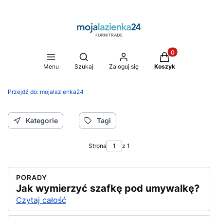
Produkty w koszy
Otwórz wyszukiwarkę
Menu
Szukaj
Zaloguj się
Koszyk
Przejdź do:
mojalazienka24
Kategorie
Tagi
Strona
z 1
PORADY
Jak wymierzyć szafkę pod umywalkę?
Czytaj całość