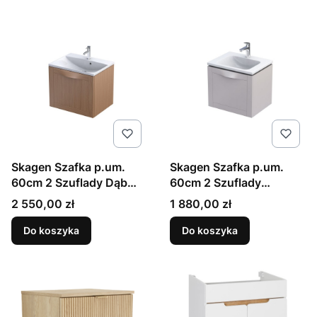
Skagen Szafka p.um.
Skagen Szafka p.um.
60cm 2 Szuflady Dąb
60cm 2 Szuflady
Naturalny
Piaskowy Mat
Cena
Cena
2 550,00 zł
1 880,00 zł
Do koszyka
Do koszyka