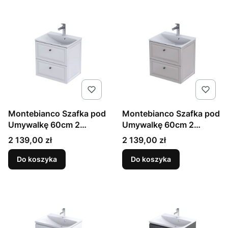
Montebianco Szafka pod
Montebianco Szafka pod
Umywalkę 60cm 2
Umywalkę 60cm 2
Szuflady Biały Mat
Szuflady Piaskowy Mat
Cena
Cena
2 139,00 zł
2 139,00 zł
Do koszyka
Do koszyka