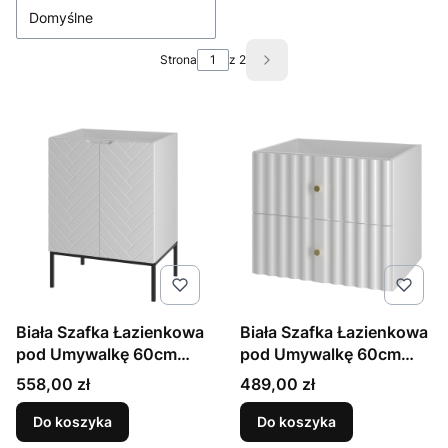
Domyślne
Strona
z 2
Następne produkty
Biała Szafka Łazienkowa
Biała Szafka Łazienkowa
pod Umywalkę 60cm
pod Umywalkę 60cm
Czarny Stelaż Aspen
Ryflowane Fronty Aqua
Cena
Cena
558,00 zł
489,00 zł
Do koszyka
Do koszyka