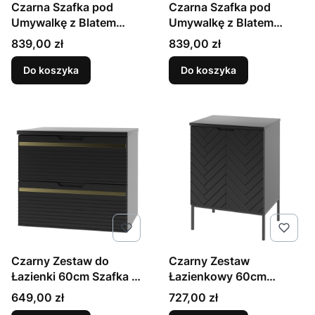
Czarna Szafka pod
Czarna Szafka pod
Umywalkę z Blatem
Umywalkę z Blatem
Czarny 60cm Ryflowane
Orzech 60cm Ryflowane
Cena
Cena
839,00 zł
839,00 zł
Fronty
Fronty
Do koszyka
Do koszyka
Czarny Zestaw do
Czarny Zestaw
Łazienki 60cm Szafka z
Łazienkowy 60cm
Blatem Złota Listwa
Szafka z Blatem Czarny
Cena
Cena
649,00 zł
727,00 zł
Vesper
Stelaż Aspen