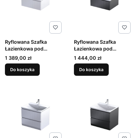
Ryflowana Szafka
Ryflowana Szafka
Łazienkowa pod
Łazienkowa pod
Umywalkę 60cm 1
Umywalkę 60cm 1
Cena
Cena
1 389,00 zł
1 444,00 zł
Szuflada Biały Mat
Szuflada Czarny Mat
Brylant
Brylant
Do koszyka
Do koszyka