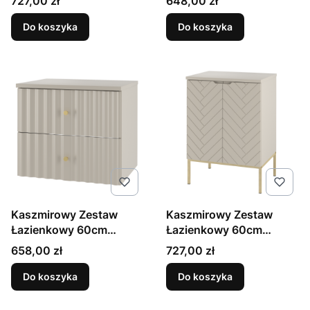
Cena
Cena
727,00 zł
648,00 zł
Stelaż Aspen
Do koszyka
Do koszyka
Kaszmirowy Zestaw
Kaszmirowy Zestaw
Łazienkowy 60cm
Łazienkowy 60cm
Szafka z Blatem
Szafka z Blatem Złoty
Cena
Cena
658,00 zł
727,00 zł
Ryflowane Fronty Aqua
Stelaż Aspen
Do koszyka
Do koszyka