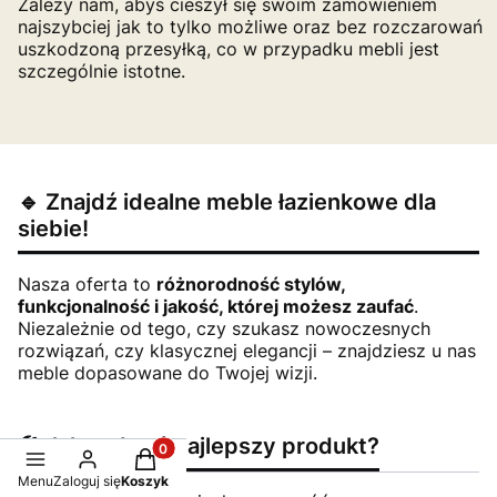
Zależy nam, abyś cieszył się swoim zamówieniem
najszybciej jak to tylko możliwe oraz bez rozczarowań
uszkodzoną przesyłką, co w przypadku mebli jest
szczególnie istotne.
🔹 Znajdź idealne meble łazienkowe dla
siebie!
Nasza oferta to
różnorodność stylów,
funkcjonalność i jakość, której możesz zaufać
.
Niezależnie od tego, czy szukasz nowoczesnych
rozwiązań, czy klasycznej elegancji – znajdziesz u nas
meble dopasowane do Twojej wizji.
🛠️ Jak wybrać najlepszy produkt?
Produkty w koszyku: 0. Zobacz szczegóły
Menu
Zaloguj się
Koszyk