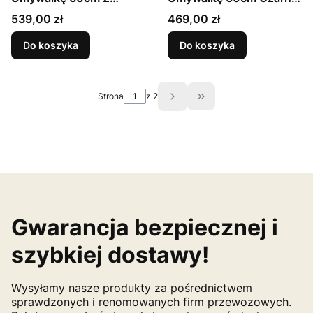
Szuflady Ryflowane
Mat / Orzech Avella
Cena
Cena
539,00 zł
469,00 zł
Fronty Dąb Orzech Stella
Do koszyka
Do koszyka
Strona
z 2
Przejdź do ostatniej st
Gwarancja bezpiecznej i
szybkiej dostawy!
Wysyłamy nasze produkty za pośrednictwem
sprawdzonych i renomowanych firm przewozowych.