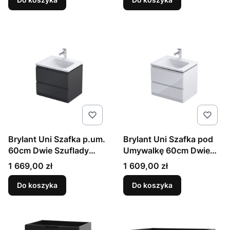
Brylant Uni Szafka p.um.
Brylant Uni Szafka pod
60cm Dwie Szuflady
Umywalkę 60cm Dwie
Czarny Mat
Szuflady Biały Połysk
Cena
Cena
1 669,00 zł
1 609,00 zł
Do koszyka
Do koszyka