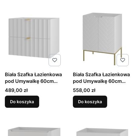
Biała Szafka Łazienkowa
Biała Szafka Łazienkowa
pod Umywalkę 60cm
pod Umywalkę 60cm
Ryflowane Fronty Arcos
Złoty Stelaż Aspen
Cena
Cena
489,00 zł
558,00 zł
Do koszyka
Do koszyka