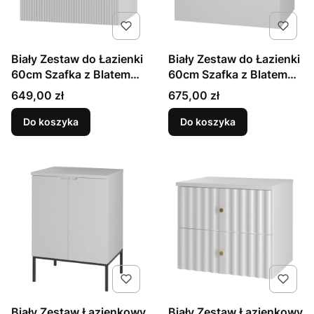
Biały Zestaw do Łazienki
Biały Zestaw do Łazienki
60cm Szafka z Blatem
60cm Szafka z Blatem
Ryflowane Fornty Cleo
Złota Listwa Espero
Cena
Cena
649,00 zł
675,00 zł
Do koszyka
Do koszyka
Biały Zestaw Łazienkowy
Biały Zestaw Łazienkowy