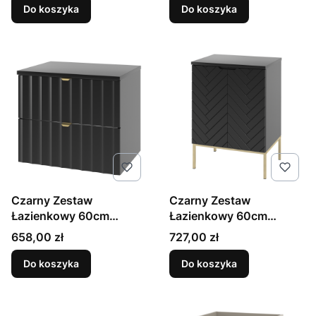
Do koszyka
Do koszyka
Czarny Zestaw
Czarny Zestaw
Łazienkowy 60cm
Łazienkowy 60cm
Szafka z Blatem
Szafka z Blatem Złoty
Cena
Cena
658,00 zł
727,00 zł
Ryflowane Fronty Arcos
Stelaż Aspen
Do koszyka
Do koszyka