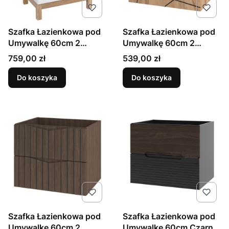
Szafka Łazienkowa pod
Szafka Łazienkowa pod
Umywalkę 60cm 2
Umywalkę 60cm 2
Szuflady Biała Spek
Szuflady Dąb Wotan
Cena
Cena
759,00 zł
539,00 zł
Wood
Do koszyka
Do koszyka
Szafka Łazienkowa pod
Szafka Łazienkowa pod
Umywalkę 60cm 2
Umywalkę 60cm Czarny