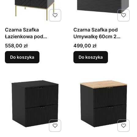
Czarna Szafka
Czarna Szafka pod
Łazienkowa pod
Umywalkę 60cm 2
Umywalkę 60cm Złoty
Szuflady Złota Listwa
Cena
Cena
558,00 zł
499,00 zł
Stelaż Aspen
Vesper
Do koszyka
Do koszyka