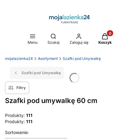
Produkty w koszy
Otwórz wyszukiwarkę
Menu
Szukaj
Zaloguj się
Koszyk
mojalazienka24
Asortyment
Szafki pod Umywalkę
Szafki pod Umywalkę
Filtry
Szafki pod umywalkę 60 cm
Produkty:
111
Produkty:
111
Lista produktów
Sortowanie: