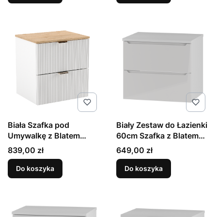
Biała Szafka pod
Biały Zestaw do Łazienki
Umywalkę z Blatem
60cm Szafka z Blatem
Orzech 60cm Ryflowane
Etna
Cena
Cena
839,00 zł
649,00 zł
Fronty
Do koszyka
Do koszyka