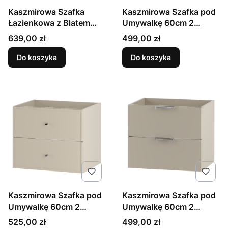
Kaszmirowa Szafka
Kaszmirowa Szafka pod
Łazienkowa z Blatem
Umywalkę 60cm 2
60cm 2 Szuflady Orio
Szuflady Etna
Cena
Cena
639,00 zł
499,00 zł
Do koszyka
Do koszyka
Kaszmirowa Szafka pod
Kaszmirowa Szafka pod
Umywalkę 60cm 2
Umywalkę 60cm 2
Szuflady Marco
Szuflady Pile
Cena
Cena
525,00 zł
499,00 zł