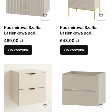
Kaszmirowa Szafka
Kaszmirowa Szafka
Łazienkowa pod
Łazienkowa pod
Umywalkę 60cm
Umywalkę 60cm Złoty
Cena
Cena
489,00 zł
648,00 zł
Ryflowane Fronty Aqua
Stelaż Aspen
Do koszyka
Do koszyka