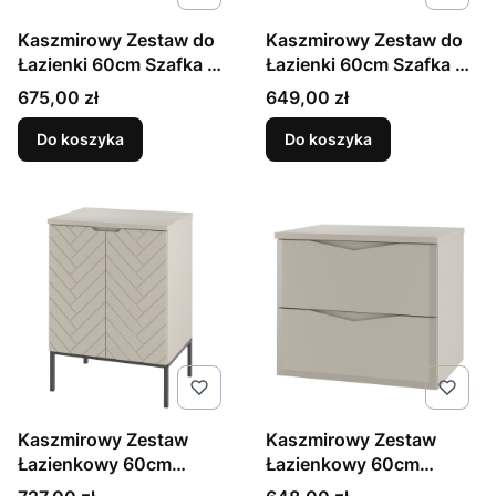
Kaszmirowy Zestaw do
Kaszmirowy Zestaw do
Łazienki 60cm Szafka z
Łazienki 60cm Szafka z
Blatem Marco
Blatem Pile
Cena
Cena
675,00 zł
649,00 zł
Do koszyka
Do koszyka
Kaszmirowy Zestaw
Kaszmirowy Zestaw
Łazienkowy 60cm
Łazienkowy 60cm
Szafka z Blatem Czarny
Szafka z Blatem Delica