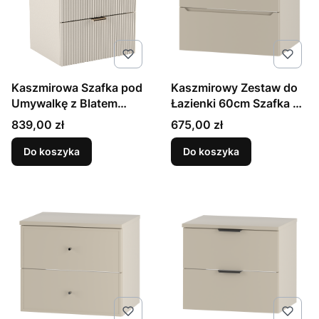
Kaszmirowa Szafka pod
Kaszmirowy Zestaw do
Umywalkę z Blatem
Łazienki 60cm Szafka z
Orzech 60cm Ryflowane
Blatem Etna
Cena
Cena
839,00 zł
675,00 zł
Fronty
Do koszyka
Do koszyka