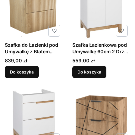
Szafka do Łazienki pod
Szafka Łazienkowa pod
Umywalkę z Blatem
Umywalkę 60cm 2 Drzwi
60cm Ryflowane Fronty
Biała Spek
Cena
Cena
839,00 zł
559,00 zł
Dąb Cremona
Do koszyka
Do koszyka