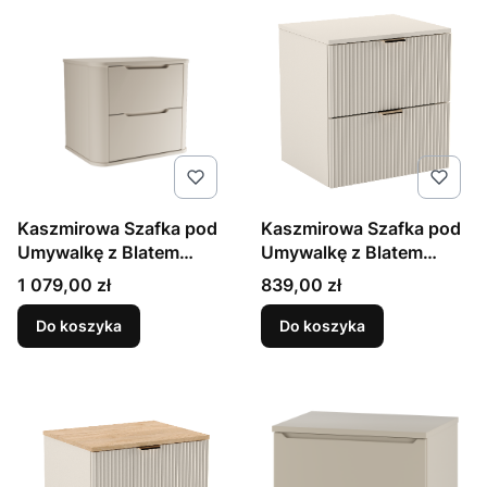
Kaszmirowa Szafka pod
Kaszmirowa Szafka pod
Umywalkę z Blatem
Umywalkę z Blatem
60cm Zaokrąglone Boki i
Kaszmir 60cm
Cena
Cena
1 079,00 zł
839,00 zł
Blat
Ryflowane Fronty
Do koszyka
Do koszyka