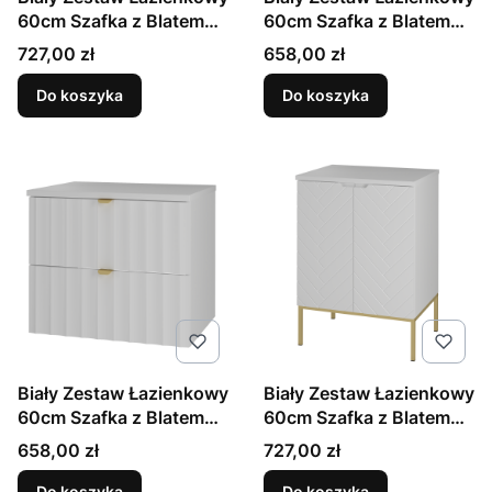
60cm Szafka z Blatem
60cm Szafka z Blatem
Czarny Stelaż Aspen
Ryflowane Fronty Aqua
Cena
Cena
727,00 zł
658,00 zł
Do koszyka
Do koszyka
Biały Zestaw Łazienkowy
Biały Zestaw Łazienkowy
60cm Szafka z Blatem
60cm Szafka z Blatem
Ryflowane Fronty Arcos
Złoty Stelaż Aspen
Cena
Cena
658,00 zł
727,00 zł
Do koszyka
Do koszyka