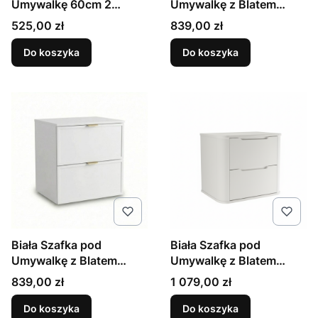
Umywalkę 60cm 2
Umywalkę z Blatem
Szuflady Złota Listwa
60cm Ryflowane Fronty
Cena
Cena
525,00 zł
839,00 zł
Espero
Do koszyka
Do koszyka
Biała Szafka pod
Biała Szafka pod
Umywalkę z Blatem
Umywalkę z Blatem
60cm Fronty Ramka
60cm Zaokrąglone Boki i
Cena
Cena
839,00 zł
1 079,00 zł
Roma
Blat
Do koszyka
Do koszyka