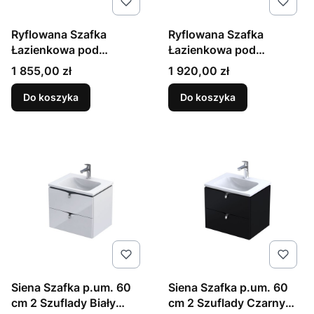
Ryflowana Szafka
Ryflowana Szafka
Łazienkowa pod
Łazienkowa pod
Umywalkę 60cm 2
Umywalkę 60cm 2
Cena
Cena
1 855,00 zł
1 920,00 zł
Szuflady Biały Mat
Szuflady Czarny Mat
Brylant
Brylant
Do koszyka
Do koszyka
Siena Szafka p.um. 60
Siena Szafka p.um. 60
cm 2 Szuflady Biały
cm 2 Szuflady Czarny