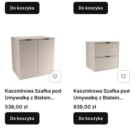
Do koszyka
Do koszyka
Kaszmirowa Szafka pod
Kaszmirowa Szafka pod
Umywalkę z Blatem
Umywalkę z Blatem
60cm 2 Drzwi Orio
60cm Fronty Ramka
Cena
Cena
538,00 zł
839,00 zł
Roma
Do koszyka
Do koszyka