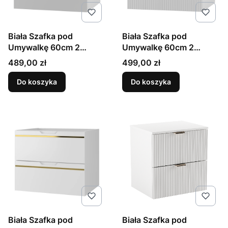
Biała Szafka pod
Biała Szafka pod
Umywalkę 60cm 2
Umywalkę 60cm 2
Szuflady Pile
Szuflady Ryflowane
Cena
Cena
489,00 zł
499,00 zł
Fronty Cleo
Do koszyka
Do koszyka
Biała Szafka pod
Biała Szafka pod