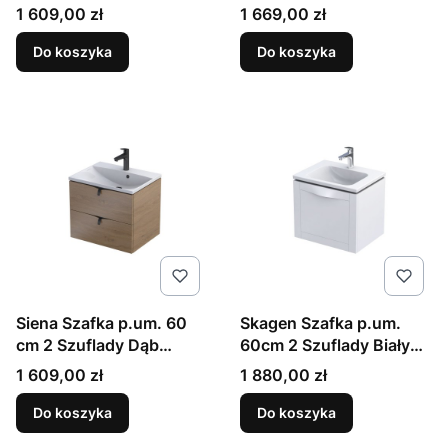
Połysk
Mat
Cena
Cena
1 609,00 zł
1 669,00 zł
Do koszyka
Do koszyka
Siena Szafka p.um. 60
Skagen Szafka p.um.
cm 2 Szuflady Dąb
60cm 2 Szuflady Biały
Kamienny
Mat
Cena
Cena
1 609,00 zł
1 880,00 zł
Do koszyka
Do koszyka