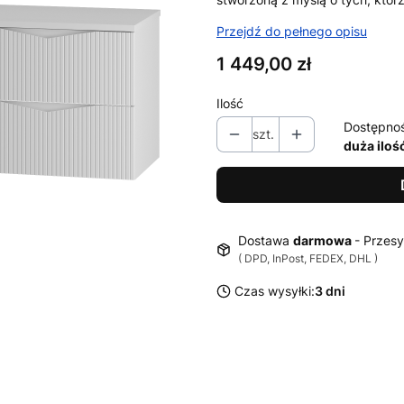
Przejdź do pełnego opisu
Cena
1 449,00 zł
Ilość
Dostępno
szt.
duża iloś
Dostawa
darmowa
- Przesy
( DPD, InPost, FEDEX, DHL )
Czas wysyłki:
3 dni