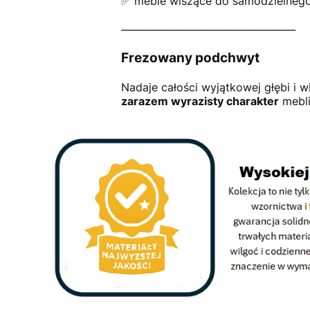
✅ meble wiszące do samodzielneg
____________________________________
Frezowany podchwyt
Nadaje całości wyjątkowej głębi i 
zarazem wyrazisty charakter
mebli