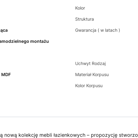
Kolor
Struktura
ząca
Gwarancja ( w latach )
amodzielnego montażu
Uchwyt Rodzaj
a MDF
Materiał Korpusu
y
Kolor Korpusu
ą nową kolekcję mebli łazienkowych – propozycję stworzon