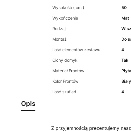
Wysokość ( cm )
50
Wykończenie
Mat
Rodzaj
Wis
Montaż
Do s
Ilość elementów zestawu
4
Cichy domyk
Tak
Materiał Frontów
Płyt
Kolor Frontów
Biał
Ilość szuflad
4
Opis
Z przyjemnością prezentujemy nasz