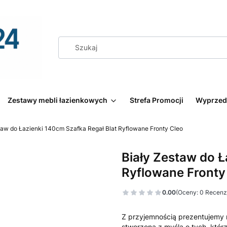
Zestawy mebli łazienkowych
Strefa Promocji
Wyprzed
taw do Łazienki 140cm Szafka Regał Blat Ryflowane Fronty Cleo
Biały Zestaw do Ł
Ryflowane Fronty
0.00
(Oceny: 0 Recenzj
Z przyjemnością prezentujemy 
stworzoną z myślą o tych, któr