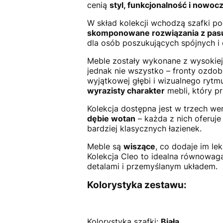
cenią
styl, funkcjonalność i nowoc
W skład kolekcji wchodzą szafki p
skomponowane rozwiązania z pasu
dla osób poszukujących spójnych i
Meble zostały wykonane z wysokiej
jednak nie wszystko – fronty ozdo
wyjątkowej głębi i wizualnego rytm
wyrazisty charakter
mebli, który pr
Kolekcja dostępna jest w trzech we
dębie wotan
– każda z nich oferuje
bardziej klasycznych łazienek.
Meble są
wiszące
, co dodaje im le
Kolekcja Cleo to idealna równowa
detalami i przemyślanym układem.
Kolorystyka zestawu:
Kolorystyka szafki:
Biała