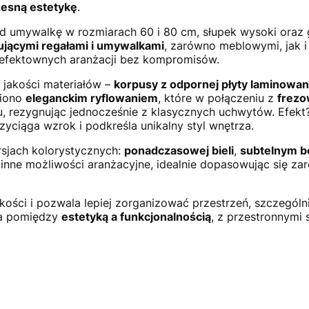
zesną estetykę
.
od umywalkę w rozmiarach 60 i 80 cm, słupek wysoki ora
jącymi regałami i umywalkami
, zarówno meblowymi, jak 
 efektownych aranżacji bez kompromisów.
 jakości materiałów –
korpusy z odpornej płyty laminowan
biono
eleganckim ryflowaniem
, które w połączeniu z
frez
u, rezygnując jednocześnie z klasycznych uchwytów. Efekt
zyciąga wzrok i podkreśla unikalny styl wnętrza.
rsjach kolorystycznych:
ponadczasowej bieli
,
subtelnym 
 inne możliwości aranżacyjne, idealnie dopasowując się z
kkości i pozwala lepiej zorganizować przestrzeń, szczegól
ga pomiędzy
estetyką a funkcjonalnością
, z przestronnymi