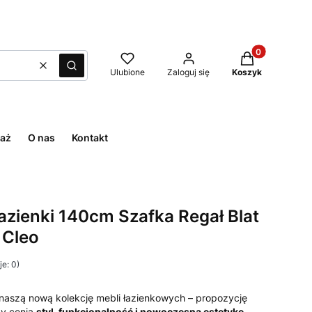
Produkty w kos
Wyczyść
Szukaj
Ulubione
Zaloguj się
Koszyk
aż
O nas
Kontakt
azienki 140cm Szafka Regał Blat
 Cleo
e: 0)
naszą nową kolekcję mebli łazienkowych – propozycję
zy cenią
styl, funkcjonalność i nowoczesną estetykę
.