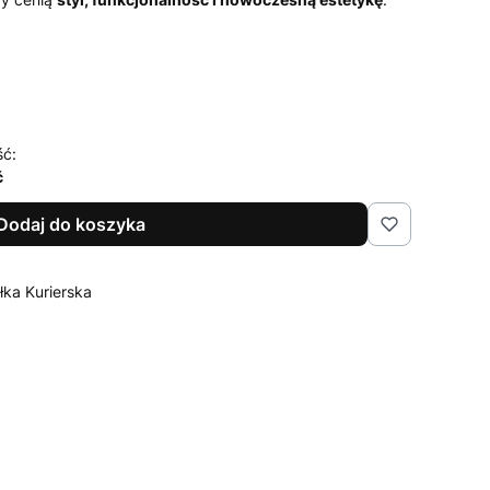
ść:
ć
Dodaj do koszyka
łka Kurierska