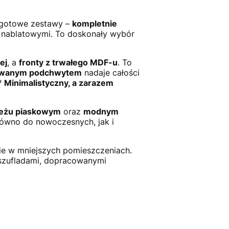
z gotowe zestawy –
kompletnie
i nablatowymi. To doskonały wybór
ej
, a
fronty z trwałego MDF-u
. To
owanym podchwytem
nadaje całości
?
Minimalistyczny, a zarazem
beżu piaskowym
oraz
modnym
arówno do nowoczesnych, jak i
nie w mniejszych pomieszczeniach.
 szufladami, dopracowanymi