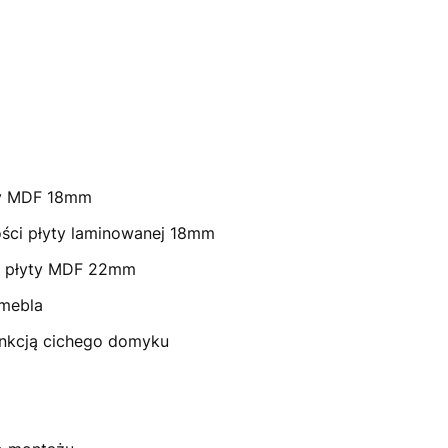
ty MDF 18mm
ści płyty laminowanej 18mm
ci płyty MDF 22mm
mebla
unkcją cichego domyku