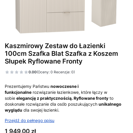
Kaszmirowy Zestaw do Łazienki
100cm Szafka Blat Szafka z Koszem
Słupek Ryflowane Fronty
0.00
(Oceny: 0 Recenzje: 0)
Prezentujemy Państwu
nowoczesne i
funkcjonalne
rozwiązanie łazienkowe, które łączy w
sobie
elegancję z praktycznością.
Ryflowane fronty
to
doskonałe rozwiązanie dla osób poszukujących
unikalnego
wyglądu
dla swojej łazienki.
Przejdź do pełnego opisu
Cena
1 949,00 zł