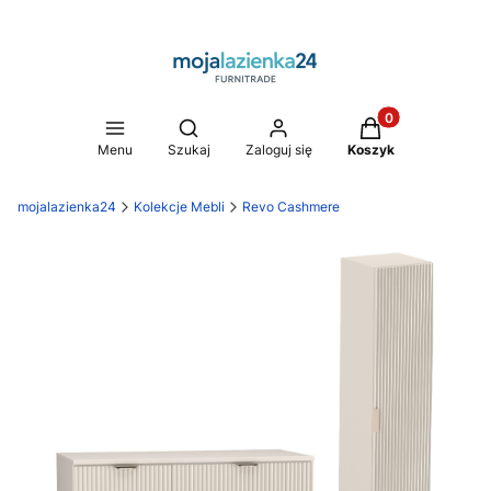
Produkty w koszy
Otwórz wyszukiwarkę
Menu
Szukaj
Zaloguj się
Koszyk
mojalazienka24
Kolekcje Mebli
Revo Cashmere