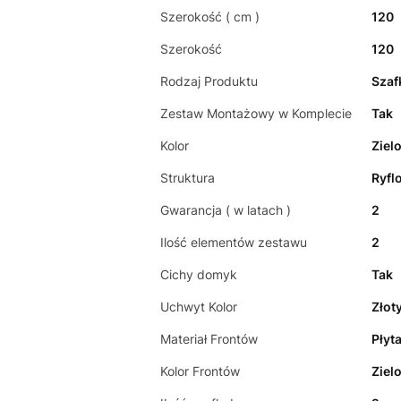
Szerokość ( cm )
120
Szerokość
120
Rodzaj Produktu
Szaf
Zestaw Montażowy w Komplecie
Tak
Kolor
Ziel
Struktura
Ryfl
Gwarancja ( w latach )
2
Ilość elementów zestawu
2
Cichy domyk
Tak
Uchwyt Kolor
Złot
Materiał Frontów
Płyt
Kolor Frontów
Ziel