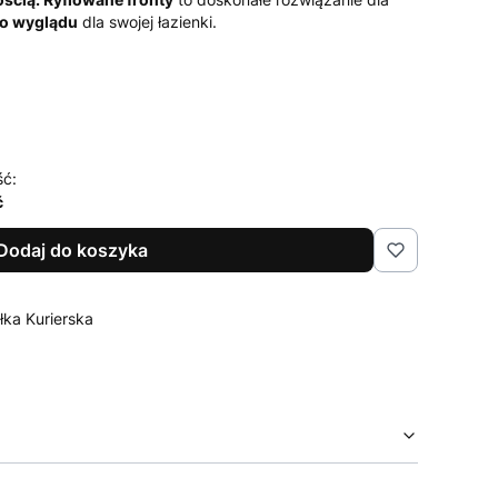
go wyglądu
dla swojej łazienki.
ść:
ć
Dodaj do koszyka
łka Kurierska