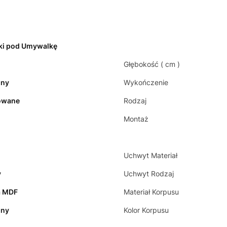
ki pod Umywalkę
Głębokość ( cm )
ony
Wykończenie
owane
Rodzaj
Montaż
Uchwyt Materiał
y
Uchwyt Rodzaj
a MDF
Materiał Korpusu
ony
Kolor Korpusu