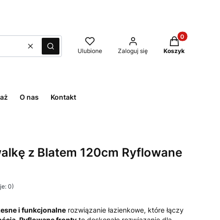
Produkty w kos
Wyczyść
Szukaj
Ulubione
Zaloguj się
Koszyk
aż
O nas
Kontakt
alkę z Blatem 120cm Ryflowane
e: 0)
sne i funkcjonalne
rozwiązanie łazienkowe, które łączy
ością.
Ryflowane fronty
to doskonałe rozwiązanie dla