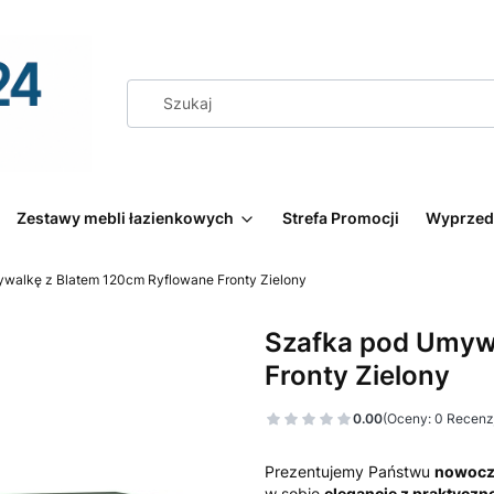
Zestawy mebli łazienkowych
Strefa Promocji
Wyprzed
walkę z Blatem 120cm Ryflowane Fronty Zielony
Szafka pod Umyw
Fronty Zielony
0.00
(Oceny: 0 Recenzj
Prezentujemy Państwu
nowocze
w sobie
elegancję z praktyczn