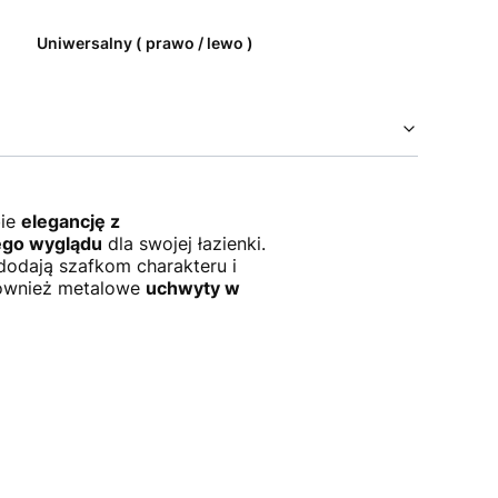
Uniwersalny ( prawo / lewo )
bie
elegancję z
ego wyglądu
dla swojej łazienki.
odają szafkom charakteru i
 również metalowe
uchwyty w