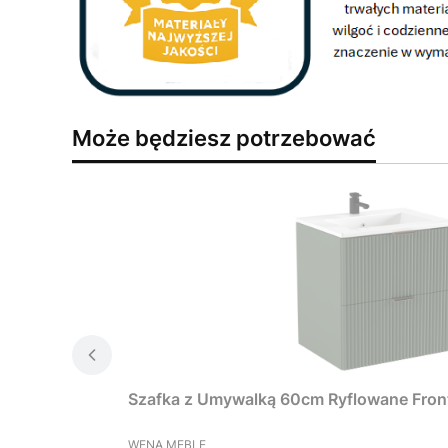
Może będziesz potrzebować
Szafka z Umywalką 60cm Ryflowane Front
PRODUCENT
WENA MEBLE