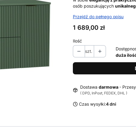
osób poszukujących
unikalne
Przejdź do pełnego opisu
Cena
1 689,00 zł
Ilość
Dostępno
szt.
duża iloś
Dostawa
darmowa
- Przesy
( DPD, InPost, FEDEX, DHL )
Czas wysyłki:
4 dni