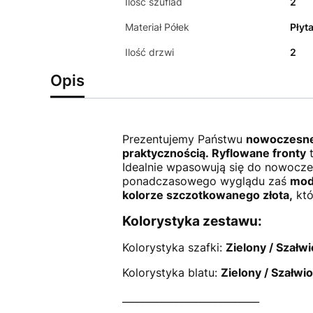
Ilość szuflad
2
Materiał Półek
Płyt
Ilość drzwi
2
Opis
Prezentujemy Państwu
nowoczesne 
praktycznością.
Ryflowane fronty
t
Idealnie wpasowują się do nowocze
ponadczasowego wyglądu zaś
mod
kolorze szczotkowanego złota,
któ
Kolorystyka zestawu:
Kolorystyka szafki:
Zielony / Szałw
Kolorystyka blatu:
Zielony / Szałwi
____________________________