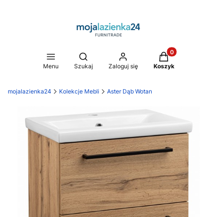
Produkty w koszy
Otwórz wyszukiwarkę
Menu
Szukaj
Zaloguj się
Koszyk
mojalazienka24
Kolekcje Mebli
Aster Dąb Wotan