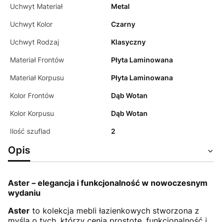
Uchwyt Materiał
Metal
Uchwyt Kolor
Czarny
Uchwyt Rodzaj
Klasyczny
Materiał Frontów
Płyta Laminowana
Materiał Korpusu
Płyta Laminowana
Kolor Frontów
Dąb Wotan
Kolor Korpusu
Dąb Wotan
Ilość szuflad
2
Opis
Aster – elegancja i funkcjonalność w nowoczesnym
wydaniu
Aster
to kolekcja mebli łazienkowych stworzona z
myślą o tych, którzy cenią prostotę, funkcjonalność i