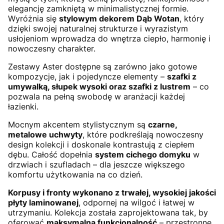
elegancję zamkniętą w minimalistycznej formie.
Wyróżnia się
stylowym dekorem Dąb Wotan
, który
dzięki swojej naturalnej strukturze i wyrazistym
usłojeniom wprowadza do wnętrza ciepło, harmonię i
nowoczesny charakter.
Zestawy Aster dostępne są zarówno jako gotowe
kompozycje, jak i pojedyncze elementy –
szafki z
umywalką, słupek wysoki oraz szafki z lustrem
– co
pozwala na pełną swobodę w aranżacji każdej
łazienki.
Mocnym akcentem stylistycznym są
czarne,
metalowe uchwyty
, które podkreślają nowoczesny
design kolekcji i doskonale kontrastują z ciepłem
dębu. Całość dopełnia
system cichego domyku
w
drzwiach i szufladach – dla jeszcze większego
komfortu użytkowania na co dzień.
Korpusy i fronty wykonano z trwałej, wysokiej jakości
płyty laminowanej
, odpornej na wilgoć i łatwej w
utrzymaniu. Kolekcja została zaprojektowana tak, by
oferować
maksymalną funkcjonalność
– przestronne